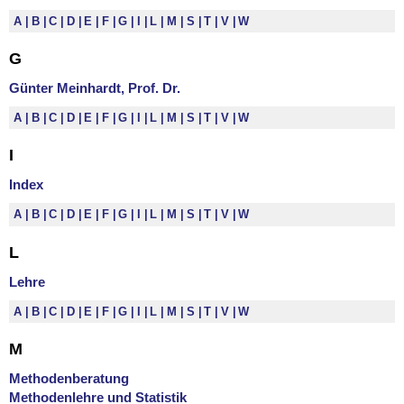
A
B
C
D
E
F
G
I
L
M
S
T
V
W
G
Günter Meinhardt, Prof. Dr.
A
B
C
D
E
F
G
I
L
M
S
T
V
W
I
Index
A
B
C
D
E
F
G
I
L
M
S
T
V
W
L
Lehre
A
B
C
D
E
F
G
I
L
M
S
T
V
W
M
Methodenberatung
Methodenlehre und Statistik