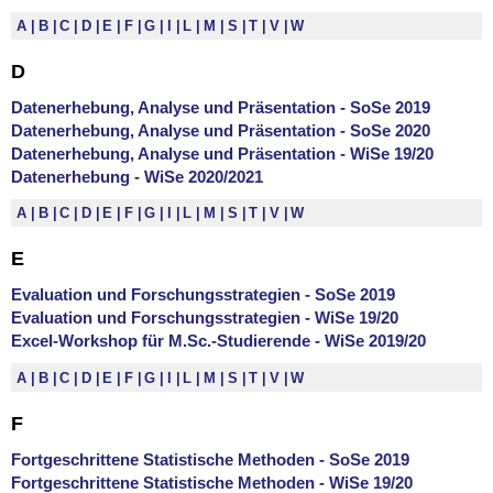
A
B
C
D
E
F
G
I
L
M
S
T
V
W
D
Datenerhebung, Analyse und Präsentation - SoSe 2019
Datenerhebung, Analyse und Präsentation - SoSe 2020
Datenerhebung, Analyse und Präsentation - WiSe 19/20
Datenerhebung - WiSe 2020/2021
A
B
C
D
E
F
G
I
L
M
S
T
V
W
E
Evaluation und Forschungsstrategien - SoSe 2019
Evaluation und Forschungsstrategien - WiSe 19/20
Excel-Workshop für M.Sc.-Studierende - WiSe 2019/20
A
B
C
D
E
F
G
I
L
M
S
T
V
W
F
Fortgeschrittene Statistische Methoden - SoSe 2019
Fortgeschrittene Statistische Methoden - WiSe 19/20