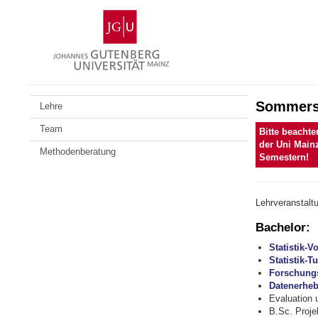
Zum
Johannes
Inhalt
Gutenberg-
springen
Universität
Mainz
Sommers
Lehre
Team
Bitte beachte
der Uni Mainz
Methodenberatung
Semestern!
Lehrveranstalt
Bachelor:
Statistik-V
Statistik-T
Forschung
Datenerheb
Evaluation 
B.Sc. Proje