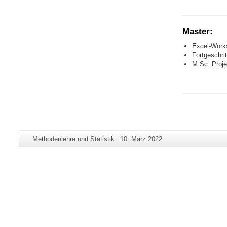
Master:
Excel-Works
Fortgeschri
M.Sc. Proje
Zusätzliche
Seiten-
Letzte
Methodenlehre und Statistik
10. März 2022
Informationen
Name:
Aktualisierung:
zu
dieser
Seite