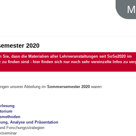
M
emester 2020
n Sie, dass die Materialien aller Lehrveranstaltungen seit SoSe2020 im
L
 zu finden sind - hier finden sich nur noch sehr vereinzelte Infos zu v
ungen unserer Abteilung im
Sommersemester 2020
waren:
orlesung
utorium
smethoden
ung, Analyse und Präsentation
und Forschungsstrategien
ktseminar