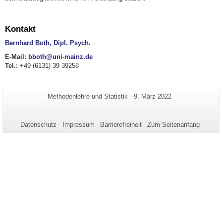
Kontakt
Bernhard Both, Dipl. Psych.
E-Mail:
bboth@uni-mainz.de
Tel.:
+49 (6131) 39 39258
Zusätzliche
Seiten-
Letzte
Methodenlehre und Statistik
9. März 2022
Name:
Aktualisierung:
Informationen
zu
Datenschutz
Impressum
Barrierefreiheit
Zum Seitenanfang
dieser
Seite