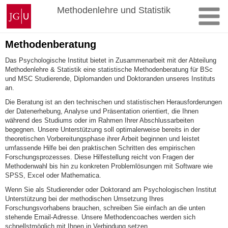
Zum
Johannes
Methodenlehre und Statistik
Inhalt
Gutenberg-
springen
Universität
Mainz
Methodenberatung
Das Psychologische Institut bietet in Zusammenarbeit mit der Abteilung
Methodenlehre & Statistik eine statistische Methodenberatung für BSc
und MSC Studierende, Diplomanden und Doktoranden unseres Instituts
an.
Die Beratung ist an den technischen und statistischen Herausforderungen
der Datenerhebung, Analyse und Präsentation orientiert, die Ihnen
während des Studiums oder im Rahmen Ihrer Abschlussarbeiten
begegnen. Unsere Unterstützung soll optimalerweise bereits in der
theoretischen Vorbereitungsphase ihrer Arbeit beginnen und leistet
umfassende Hilfe bei den praktischen Schritten des empirischen
Forschungsprozesses. Diese Hilfestellung reicht von Fragen der
Methodenwahl bis hin zu konkreten Problemlösungen mit Software wie
SPSS, Excel oder Mathematica.
Wenn Sie als Studierender oder Doktorand am Psychologischen Institut
Unterstützung bei der methodischen Umsetzung Ihres
Forschungsvorhabens brauchen, schreiben Sie einfach an die unten
stehende Email-Adresse. Unsere Methodencoaches werden sich
schnellstmöglich mit Ihnen in Verbindung setzen.