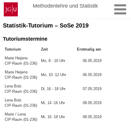
Zum
Johannes
Methodenlehre und Statistik
Inhalt
Gutenberg-
springen
Universität
Mainz
Statistik-Tutorium – SoSe 2019
Tutoriumstermine
Tutorium
Zeit
Erstmalig am
Marie Heijens
Mo, 8 - 10 Uhr
06.05.2019
CIP-Raum (01-236)
Marie Heijens
Mo, 10 -12 Uhr
06.05.2019
CIP-Raum (01-236)
Lena Bolz
Di, 16 - 18 Uhr
07.05.2019
CIP-Raum (01-236)
Lena Bolz
Mi, 14 -16 Uhr
08.05.2019
CIP-Raum (01-236)
Marie / Lena
Mi, 16 -18 Uhr
08.05.2019
CIP-Raum (01-236)