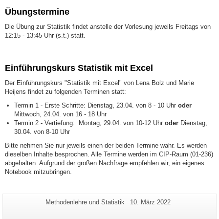
Übungstermine
Die Übung zur Statistik findet anstelle der Vorlesung jeweils Freitags von
12:15 - 13:45 Uhr (s.t.) statt.
Einführungskurs Statistik mit Excel
Der Einführungskurs "Statistik mit Excel" von Lena Bolz und Marie
Heijens findet zu folgenden Terminen statt:
Termin 1 - Erste Schritte: Dienstag, 23.04. von 8 - 10 Uhr
oder
Mittwoch, 24.04. von 16 - 18 Uhr
Termin 2 - Vertiefung: Montag, 29.04. von 10-12 Uhr
oder
Dienstag,
30.04. von 8-10 Uhr
Bitte nehmen Sie nur jeweils einen der beiden Termine wahr. Es werden
dieselben Inhalte besprochen. Alle Termine werden im CIP-Raum (01-236)
abgehalten. Aufgrund der großen Nachfrage empfehlen wir, ein eigenes
Notebook mitzubringen.
Zusätzliche
Seiten-
Letzte
Methodenlehre und Statistik
10. März 2022
Name:
Aktualisierung:
Informationen