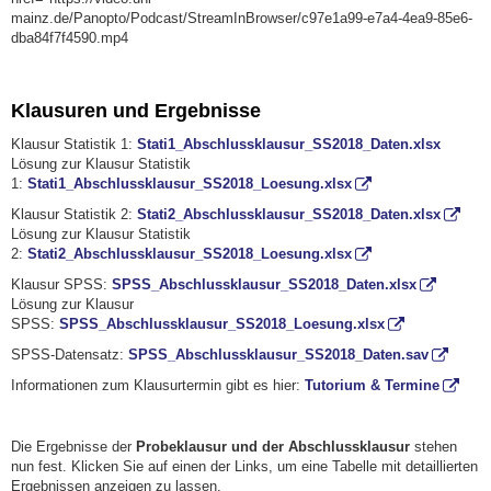
mainz.de/Panopto/Podcast/StreamInBrowser/c97e1a99-e7a4-4ea9-85e6-
dba84f7f4590.mp4
Klausuren und Ergebnisse
Klausur Statistik 1:
Stati1_Abschlussklausur_SS2018_Daten.xlsx
Lösung zur Klausur Statistik
1:
Stati1_Abschlussklausur_SS2018_Loesung.xlsx
Klausur Statistik 2:
Stati2_Abschlussklausur_SS2018_Daten.xlsx
Lösung zur Klausur Statistik
2:
Stati2_Abschlussklausur_SS2018_Loesung.xlsx
Klausur SPSS:
SPSS_Abschlussklausur_SS2018_Daten.xlsx
Lösung zur Klausur
SPSS:
SPSS_Abschlussklausur_SS2018_Loesung.xlsx
SPSS-Datensatz:
SPSS_Abschlussklausur_SS2018_Daten.sav
Informationen zum Klausurtermin gibt es hier:
Tutorium & Termine
Die Ergebnisse der
Probeklausur und der Abschlussklausur
stehen
nun fest. Klicken Sie auf einen der Links, um eine Tabelle mit detaillierten
Ergebnissen anzeigen zu lassen.