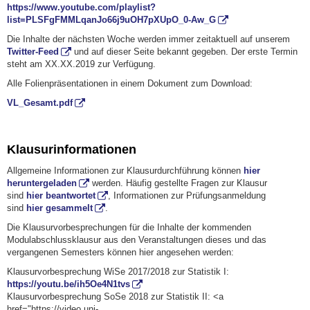
https://www.youtube.com/playlist?
list=PLSFgFMMLqanJo66j9uOH7pXUpO_0-Aw_G
Die Inhalte der nächsten Woche werden immer zeitaktuell auf unserem
Twitter-Feed
und auf dieser Seite bekannt gegeben. Der erste Termin
steht am XX.XX.2019 zur Verfügung.
Alle Folienpräsentationen in einem Dokument zum Download:
VL_Gesamt.pdf
Klausurinformationen
Allgemeine Informationen zur Klausurdurchführung können
hier
heruntergeladen
werden. Häufig gestellte Fragen zur Klausur
sind
hier beantwortet
, Informationen zur Prüfungsanmeldung
sind
hier gesammelt
.
Die Klausurvorbesprechungen für die Inhalte der kommenden
Modulabschlussklausur aus den Veranstaltungen dieses und das
vergangenen Semesters können hier angesehen werden:
Klausurvorbesprechung WiSe 2017/2018 zur Statistik I:
https://youtu.be/ih5Oe4N1tvs
Klausurvorbesprechung SoSe 2018 zur Statistik II: <a
href="https://video.uni-