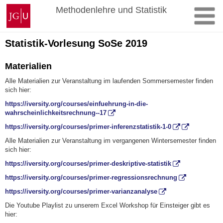
Zum
Johannes
Methodenlehre und Statistik
Inhalt
Gutenberg-
springen
Universität
Mainz
Statistik-Vorlesung SoSe 2019
Materialien
Alle Materialien zur Veranstaltung im laufenden Sommersemester finden
sich hier:
https://iversity.org/courses/einfuehrung-in-die-
wahrscheinlichkeitsrechnung--17
https://iversity.org/courses/primer-inferenzstatistik-1-0
Alle Materialien zur Veranstaltung im vergangenen Wintersemester finden
sich hier:
https://iversity.org/courses/primer-deskriptive-statistik
https://iversity.org/courses/primer-regressionsrechnung
https://iversity.org/courses/primer-varianzanalyse
Die Youtube Playlist zu unserem Excel Workshop für Einsteiger gibt es
hier: