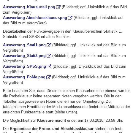
Auswertung_Klausurteil.png
(Bilddatei; ggf. Linksklick auf das Bild
zum Vergrößern)
Auswertung Abschlussklausur.png
(Bilddatei; ggf. Linksklick auf
das Bild zum Vergrößern)
Detailtabellen der Punktevergabe in den Klausurbereichen Statistik 1,
Statistik 2 und SPSS erhalten Sie hier:
Auswertung_Stati1.png
(Bilddatei; ggf. Linksklick auf das Bild zum
Vergrößern)
Auswertung_Stati2.png
(Bilddatei; ggf. Linksklick auf das Bild zum
Vergrößern)
Auswertung_SPSS.png
(Bilddatei; ggf. Linksklick auf das Bild zum
Vergrößern)
Auswertung_FoMe.png
(Bilddatei; ggf. Linksklick auf das Bild zum
Vergrößern)
Bitte beachten Sie, dass für die einzelnen Klausurbereiche ebenso wie für
die Probeklausur keine separaten Noten vergeben werden. Die in den
Tabellen ausgewiesenen Noten dienen nur der Orientierung. Zur
tatsächlichen Ermittlung der Modulabschlussnote findet eine Mittelung der
erreichten Punkteanteile statt (siehe unten).
Die Möglichkeit zur
Klausureinsicht
endet am 17.08.2018, 23:59 Uhr.
Die
Ergebnisse der Probe- und Abschlussklausur
stehen nun fest.