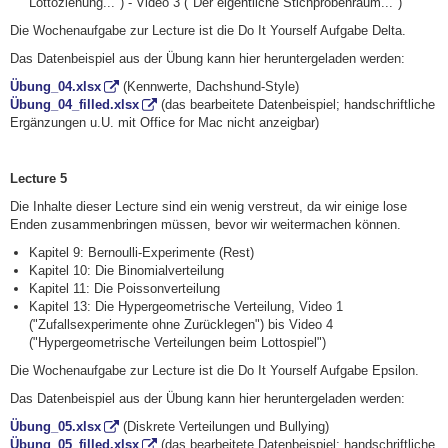
Lottoziehung...") - Video 3 ("Der eigentliche Stichprobenraum...")
Die Wochenaufgabe zur Lecture ist die Do It Yourself Aufgabe Delta.
Das Datenbeispiel aus der Übung kann hier heruntergeladen werden:
Übung_04.xlsx
(Kennwerte, Dachshund-Style)
Übung_04_filled.xlsx
(das bearbeitete Datenbeispiel; handschriftliche
Ergänzungen u.U. mit Office for Mac nicht anzeigbar)
Lecture 5
Die Inhalte dieser Lecture sind ein wenig verstreut, da wir einige lose
Enden zusammenbringen müssen, bevor wir weitermachen können.
Kapitel 9: Bernoulli-Experimente (Rest)
Kapitel 10: Die Binomialverteilung
Kapitel 11: Die Poissonverteilung
Kapitel 13: Die Hypergeometrische Verteilung, Video 1
("Zufallsexperimente ohne Zurücklegen") bis Video 4
("Hypergeometrische Verteilungen beim Lottospiel")
Die Wochenaufgabe zur Lecture ist die Do It Yourself Aufgabe Epsilon.
Das Datenbeispiel aus der Übung kann hier heruntergeladen werden:
Übung_05.xlsx
(Diskrete Verteilungen und Bullying)
Übung_05_filled.xlsx
(das bearbeitete Datenbeispiel; handschriftliche